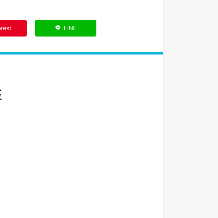
erest
LINE
座