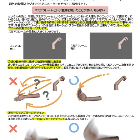
画
プ
レ
ー
ヤ
ー